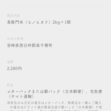
商品内容
長衛門米（ヒノヒカリ）2kg×1個
お米の産地
宮崎県西臼杵郡高千穂町
金額
2,280円
配送
レターパックまたは郵パック（日本郵便）、宅急便
（ヤマト運輸）
※単品のみ注文の場合はレターパック、他商品も一緒にご購入
の場合はクラフト袋の簡易包装で郵パック（日本郵便）で発