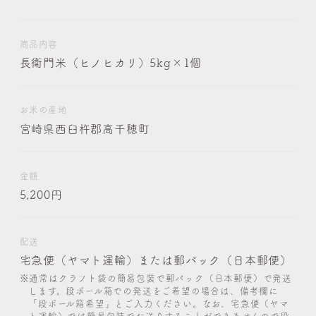
商品内容
長衛門米（ヒノヒカリ）5kg×1個
お米の産地
宮崎県西臼杵郡高千穂町
金額
5,200円
配送
宅急便（ヤマト運輸）または郵パック（日本郵便）
※通常はクラフト袋の簡易包装で郵パック（日本郵便）で発送
します。段ボール箱での発送をご希望の場合は、備考欄に
「段ボール箱希望」とご入力ください。なお、宅急便（ヤマ
ト運輸）では簡易包装でお送りすることができませんので段